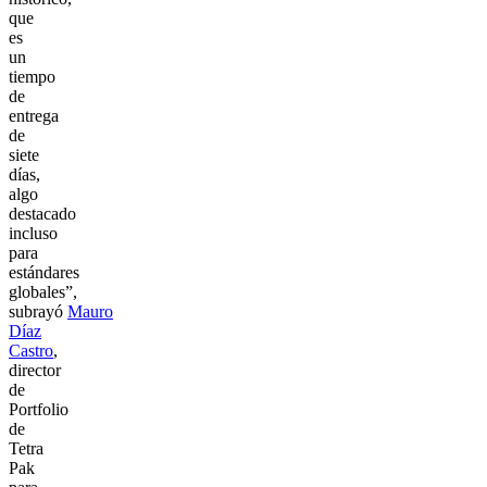
que
es
un
tiempo
de
entrega
de
siete
días,
algo
destacado
incluso
para
estándares
globales”,
subrayó
Mauro
Díaz
Castro
,
director
de
Portfolio
de
Tetra
Pak