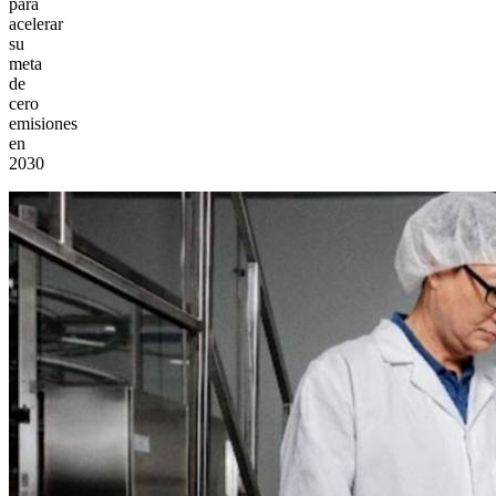
para
acelerar
su
meta
de
cero
emisiones
en
2030