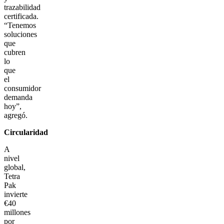
trazabilidad
certificada.
“Tenemos
soluciones
que
cubren
lo
que
el
consumidor
demanda
hoy”,
agregó.
Circularidad
A
nivel
global,
Tetra
Pak
invierte
€40
millones
por