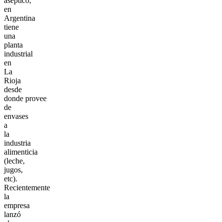
aséptico,
en
Argentina
tiene
una
planta
industrial
en
La
Rioja
desde
donde provee
de
envases
a
la
industria
alimenticia
(leche,
jugos,
etc).
Recientemente
la
empresa
lanzó