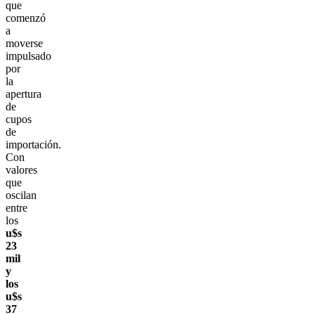
que
comenzó
a
moverse
impulsado
por
la
apertura
de
cupos
de
importación.
Con
valores
que
oscilan
entre
los
u$s
23
mil
y
los
u$s
37