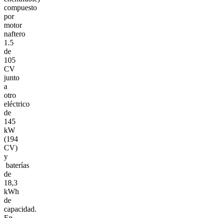
compuesto
por
motor
naftero
1.5
de
105
CV
junto
a
otro
eléctrico
de
145
kW
(194
CV)
y
baterías
de
18,3
kWh
de
capacidad.
En