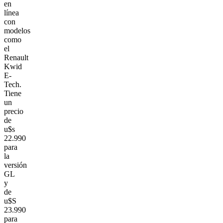
en
línea
con
modelos
como
el
Renault
Kwid
E-
Tech.
Tiene
un
precio
de
u$s
22.990
para
la
versión
GL
y
de
u$S
23.990
para