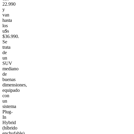
22.990
y
van
hasta
los
u$s
$36.990.
Se
trata
de
un
SUV
mediano
de
buenas
dimensiones,
equipado
con
un
sistema
Plug-
In
Hybrid
(híbrido
enchufable)