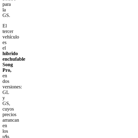
para
la
GS.
El
tercer
vehículo
es
el
híbrido
enchufable
Song
Pro,
en
dos
versiones:
GL
y
GS,
cuyos
precios
arrancan
en
los
u$s