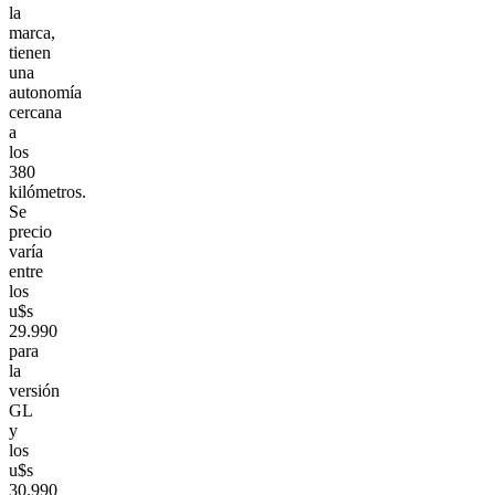
la
marca,
tienen
una
autonomía
cercana
a
los
380
kilómetros.
Se
precio
varía
entre
los
u$s
29.990
para
la
versión
GL
y
los
u$s
30.990