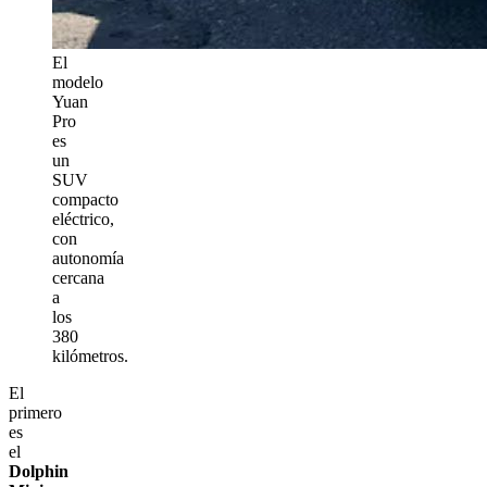
El
modelo
Yuan
Pro
es
un
SUV
compacto
eléctrico,
con
autonomía
cercana
a
los
380
kilómetros.
El
primero
es
el
Dolphin