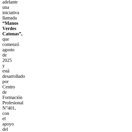
adelante
una
iniciativa
llamada
“Manos
Verdes
Catonas”,
que
comenzó
agosto
de
2025
y
está
desarrollado
por
Centro
de
Formación
Profesional
N°401,
con
el
apoyo
del