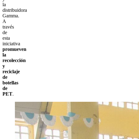
la
distribuidora
Gamma.
A
través
de
esta
iniciativa
promueven
la
recolección
y
reciclaje
de
botellas
de
PET
.