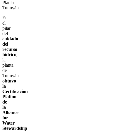
Planta
Tunuyán.
En
el
pilar
del
cuidado
del
recurso
hídrico
,
la
planta
de
Tunuyán
obtuvo
la
Certificación
Platino
de
la
Alliance
for
Water
Stewardship