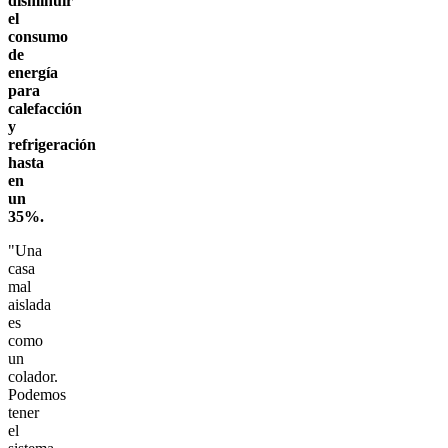
disminuir
el
consumo
de
energía
para
calefacción
y
refrigeración
hasta
en
un
35%.
"Una
casa
mal
aislada
es
como
un
colador.
Podemos
tener
el