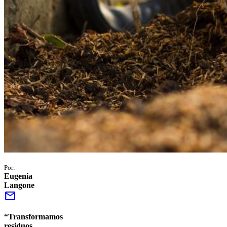
Por:
Eugenia
Langone
mail
“Transformamos
residuos