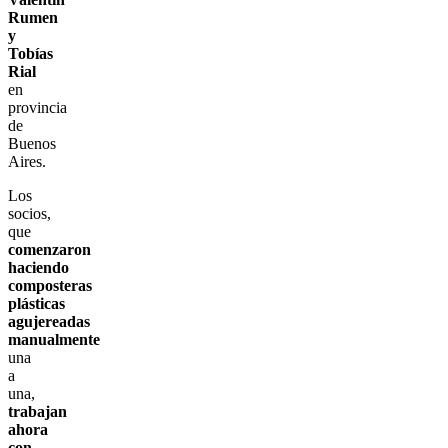
Rumen
y
Tobías
Rial
en
provincia
de
Buenos
Aires.
Los
socios,
que
comenzaron
haciendo
composteras
plásticas
agujereadas
manualmente
una
a
una,
trabajan
ahora
con