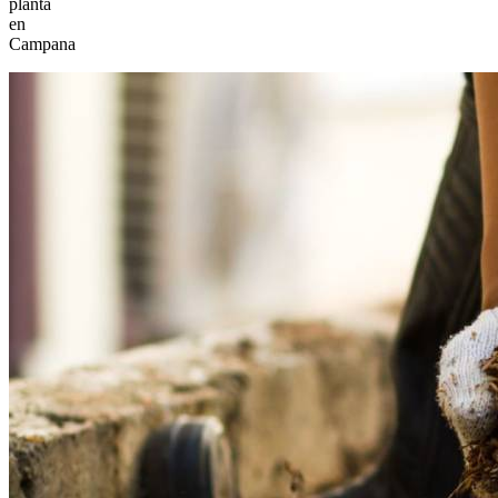
planta
en
Campana