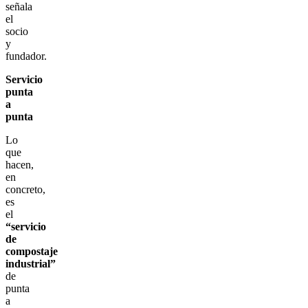
señala
el
socio
y
fundador.
Servicio
punta
a
punta
Lo
que
hacen,
en
concreto,
es
el
“servicio
de
compostaje
industrial”
de
punta
a