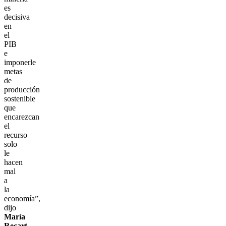
es
decisiva
en
el
PIB
e
imponerle
metas
de
producción
sostenible
que
encarezcan
el
recurso
solo
le
hacen
mal
a
la
economía”,
dijo
María
Recart,