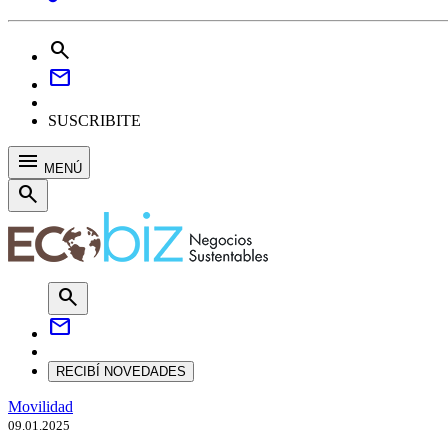
search
mail
SUSCRIBITE
menu
MENÚ
search
search
mail
RECIBÍ NOVEDADES
Movilidad
09.01.2025