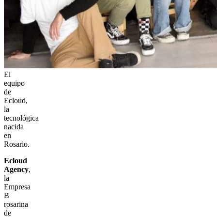
El
equipo
de
Ecloud,
la
tecnológica
nacida
en
Rosario.
Ecloud
Agency
,
la
Empresa
B
rosarina
de