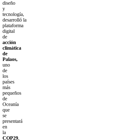
diseño
y
tecnología,
desarrolló la
plataforma
digital
de
acción
climática
de
Palaos,
uno
de
los
países
más
pequeños
de
Oceanía
que
se
presentará
en
la
COP29
,