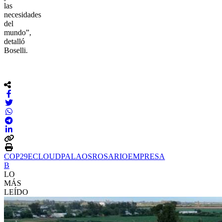
las
necesidades
del
mundo”,
detalló
Boselli.
COP29
ECLOUD
PALAOS
ROSARIO
EMPRESA
B
LO
MÁS
LEÍDO