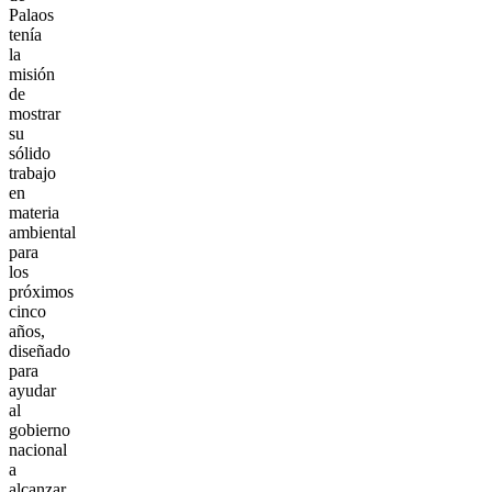
Palaos
tenía
la
misión
de
mostrar
su
sólido
trabajo
en
materia
ambiental
para
los
próximos
cinco
años,
diseñado
para
ayudar
al
gobierno
nacional
a
alcanzar