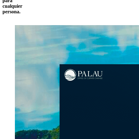
para
cualquier
persona.