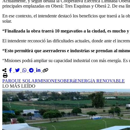
Actualmente, y según detalla la Cooperativa Eléctrica Limitada Oberá
principales emplazadas en Oberá: Tres Esquinas y Oberá 2. De esa lín
En ese contexto, el intendente destacó los beneficios que traerá a la 
solar.
“Finalizada la obra traerá 10 megavatios a la ciudad, es mucho y 
El intendente reconoció las dificultades actuales, donde ante el increm
“Esto permitirá que aserraderos e industrias se prendan al mism
“Misiones podrá ampliar su capacidad industrial con más energía. Es
PARQUE SOLAR
MISIONES
OBERá
ENERGíA RENOVABLE
LO MÁS LEÍDO