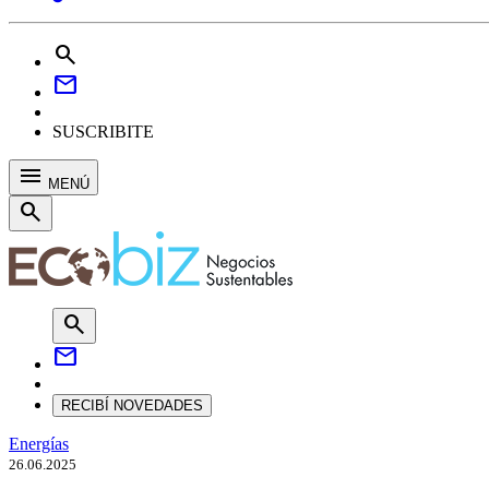
search
mail
SUSCRIBITE
menu
MENÚ
search
search
mail
RECIBÍ NOVEDADES
Energías
26.06.2025