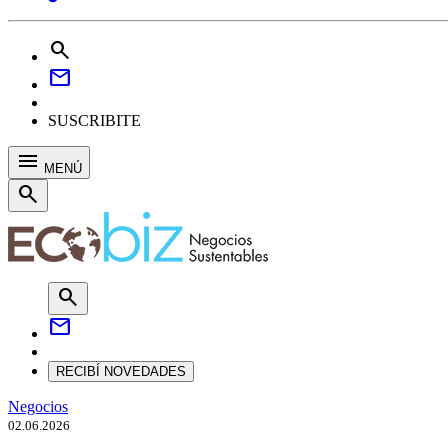
search
mail
SUSCRIBITE
menu
MENÚ
search
search
mail
RECIBÍ NOVEDADES
Negocios
02.06.2026