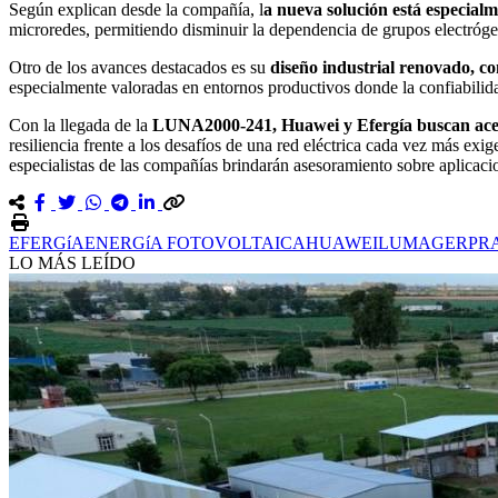
Según explican desde la compañía, l
a nueva solución está especialm
microredes, permitiendo disminuir la dependencia de grupos electrógeno
Otro de los avances destacados es su
diseño industrial renovado, c
especialmente valoradas en entornos productivos donde la confiabilidad
Con la llegada de la
LUNA2000-241, Huawei y Efergía buscan acerca
resiliencia frente a los desafíos de una red eléctrica cada vez más e
especialistas de las compañías brindarán asesoramiento sobre aplicacion
EFERGíA
ENERGíA FOTOVOLTAICA
HUAWEI
LUMAGER
PR
LO MÁS LEÍDO