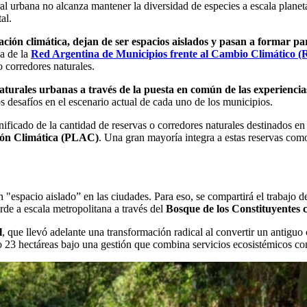
l urbana no alcanza mantener la diversidad de es­pecies a escala planetar
al.
ación climática, dejan de ser espacios aislados y pasan a formar pa
ca de la
Red Argentina de Municipios frente al Cambio Climátic
 corredores naturales.
aturales urbanas a través de la puesta en común de las experiencias
s desafíos en el escenario actual de cada uno de los municipios.
ficado de la cantidad de reservas o corredores naturales destinados en e
ión Climática (PLAC)
. Una gran mayoría integra a estas reservas como
n "espacio aislado” en las ciudades. Para eso, se compartirá el trabajo d
erde a escala metropolitana a través del
Bosque de los Constituyentes 
l
, que llevó adelante una transformación radical al convertir un antiguo
 23 hectáreas bajo una gestión que combina servicios ecosistémicos con