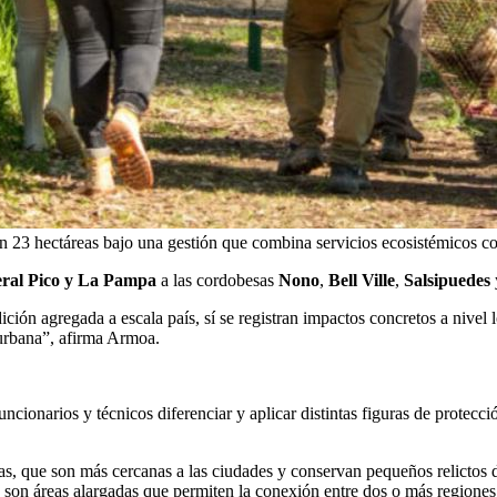
 23 hectáreas bajo una gestión que combina servicios ecosistémicos co
ral Pico y La Pampa
a las cordobesas
Nono
,
Bell Ville
,
Salsipuedes
ión agregada a escala país, sí se registran impactos concretos a nivel 
a urbana”, afirma Armoa.
ncionarios y técnicos diferenciar y aplicar distintas figuras de protecci
nas, que son más cercanas a las ciudades y conservan pequeños relictos d
e son áreas alargadas que permiten la conexión entre dos o más regione