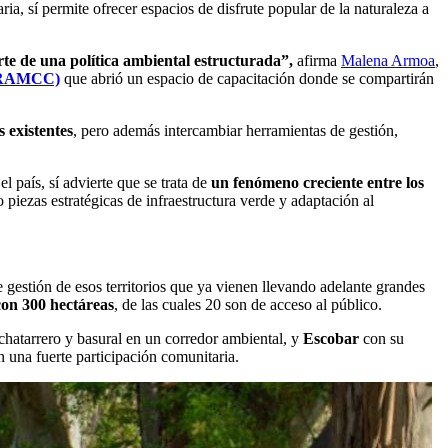
ia, sí permite ofrecer espacios de disfrute popular de la natura­leza a
rte de una política ambiental estructurada”,
afirma
Malena Armoa
,
o (RAMCC)
que abrió un espacio de capacitación donde se compartirán
 existentes
, pero además intercambiar herramientas de gestión,
l país, sí advierte que se trata de
un fenómeno creciente entre los
 piezas estratégicas de infraestructura verde y adaptación al
e gestión de esos territorios que ya vienen llevando adelante grandes
con 300 hectáreas
, de las cuales 20 son de acceso al público.
 chatarrero y basural en un corredor ambiental, y
Escobar
con su
 una fuerte participación comunitaria.