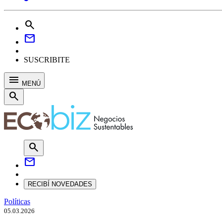
search
mail
SUSCRIBITE
menu
MENÚ
search
search
mail
RECIBÍ NOVEDADES
Políticas
05.03.2026