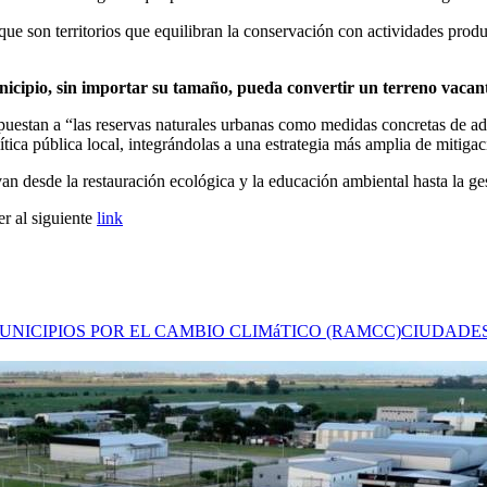
ue son territorios que equilibran la conservación con actividades produc
ipio, sin importar su tamaño, pueda convertir un terreno vacan
puestan a “las reservas naturales urbanas como medidas concretas de ada
lítica pública local, integrándolas a una estrategia más amplia de mitig
an desde la restauración ecológica y la educación ambiental hasta la gest
r al siguiente
link
NICIPIOS POR EL CAMBIO CLIMáTICO (RAMCC)
CIUDADE