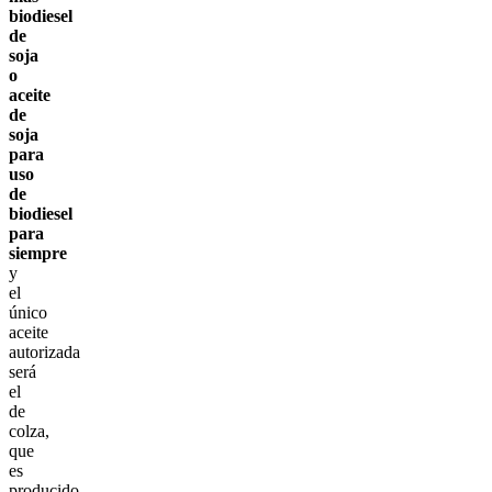
biodiesel
de
soja
o
aceite
de
soja
para
uso
de
biodiesel
para
siempre
y
el
único
aceite
autorizada
será
el
de
colza,
que
es
producido