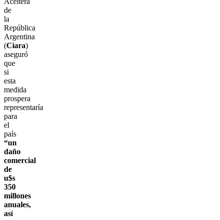
Aceitera
de
la
República
Argentina
(
Ciara
)
aseguró
que
si
esta
medida
prospera
representaría
para
el
país
“un
daño
comercial
de
u$s
350
millones
anuales,
así