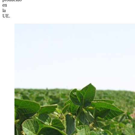
en
la
UE.