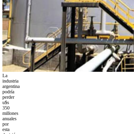
La
industria
argentina
podría
perder
u$s
350
millones
anuales
por
esta