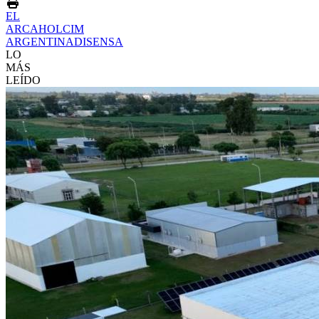
EL
ARCA
HOLCIM
ARGENTINA
DISENSA
LO
MÁS
LEÍDO