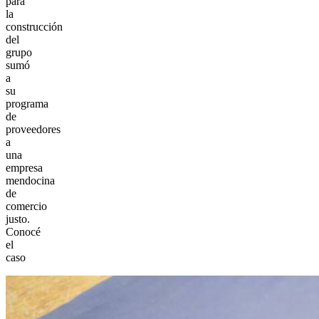
para
la
construcción
del
grupo
sumó
a
su
programa
de
proveedores
a
una
empresa
mendocina
de
comercio
justo.
Conocé
el
caso