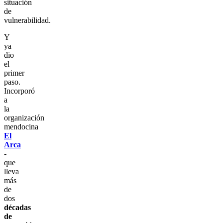
situación
de
vulnerabilidad.
Y
ya
dio
el
primer
paso.
Incorporó
a
la
organización
mendocina
El
Arca
-
que
lleva
más
de
dos
décadas
de