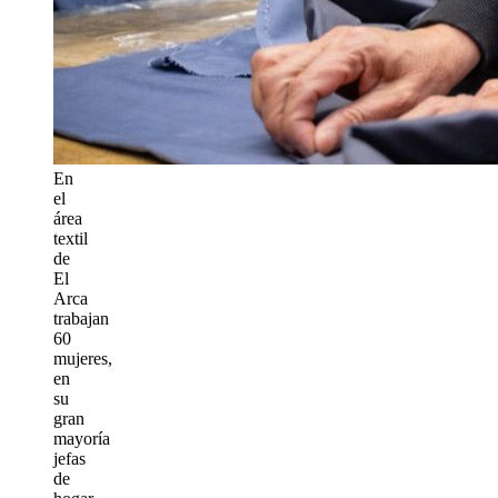
En
el
área
textil
de
El
Arca
trabajan
60
mujeres,
en
su
gran
mayoría
jefas
de