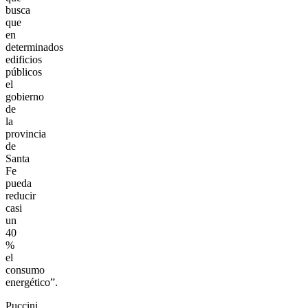
busca
que
en
determinados
edificios
públicos
el
gobierno
de
la
provincia
de
Santa
Fe
pueda
reducir
casi
un
40
%
el
consumo
energético”.
Puccini