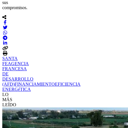
sus
compromisos.
SANTA
FE
AGENCIA
FRANCESA
DE
DESARROLLO
(AFD)
FINANCIAMIENTO
EFICIENCIA
ENERGéTICA
LO
MÁS
LEÍDO