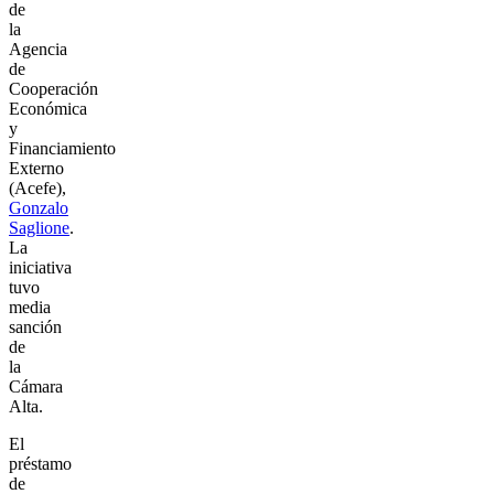
de
la
Agencia
de
Cooperación
Económica
y
Financiamiento
Externo
(Acefe),
Gonzalo
Saglione
.
La
iniciativa
tuvo
media
sanción
de
la
Cámara
Alta.
El
préstamo
de