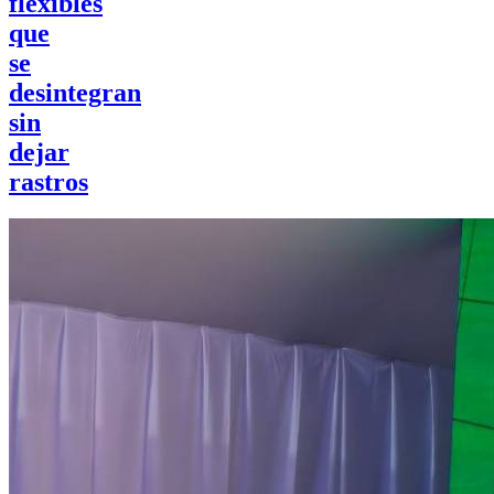
flexibles
que
se
desintegran
sin
dejar
rastros