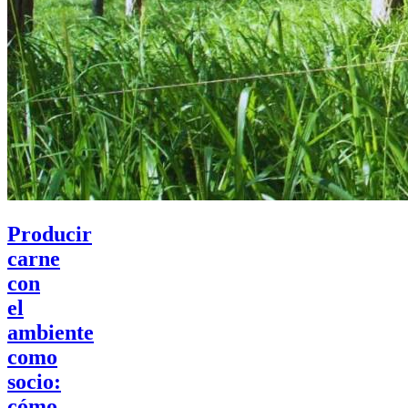
Producir
carne
con
el
ambiente
como
socio:
cómo