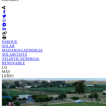
PARQUE
SOLAR
MADARIAGA
ENERGíA
SOLAR
COSTA
ATLáNTICA
ENERGíA
RENOVABLE
LO
MÁS
LEÍDO