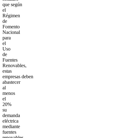
que según
el
Régimen
de
Fomento
Nacional
para
el
Uso
de
Fuentes
Renovables,
estas
empresas deben
abastecer
al
menos
el
20%
su
demanda
eléctrica
mediante
fuentes
renovables.