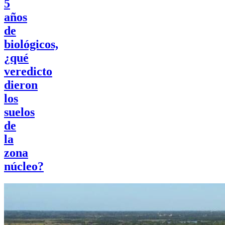
5
años
de
biológicos,
¿qué
veredicto
dieron
los
suelos
de
la
zona
núcleo?