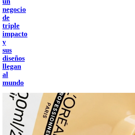
un
negocio
de
triple
impacto
y
sus
diseños
llegan
al
mundo