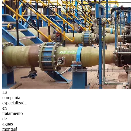
La
compañía
especializada
en
tratamiento
de
aguas
montará