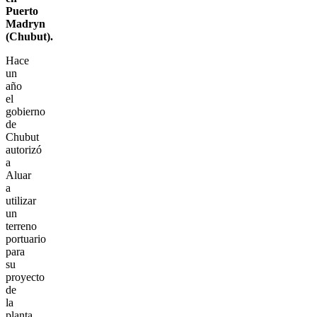
Puerto
Madryn
(Chubut).
Hace
un
año
el
gobierno
de
Chubut
autorizó
a
Aluar
a
utilizar
un
terreno
portuario
para
su
proyecto
de
la
planta