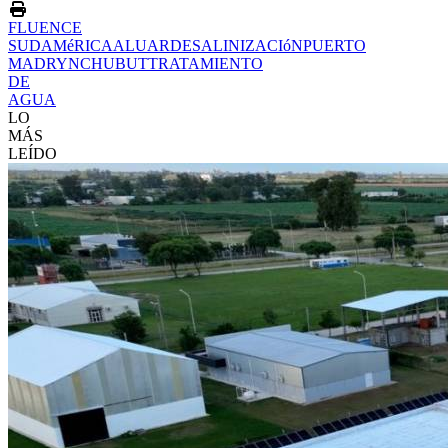
FLUENCE
SUDAMéRICA
ALUAR
DESALINIZACIóN
PUERTO
MADRYN
CHUBUT
TRATAMIENTO
DE
AGUA
LO
MÁS
LEÍDO