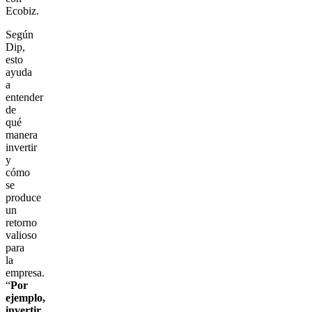
Ecobiz.
Según
Dip,
esto
ayuda
a
entender
de
qué
manera
invertir
y
cómo
se
produce
un
retorno
valioso
para
la
empresa.
“
Por
ejemplo,
invertir