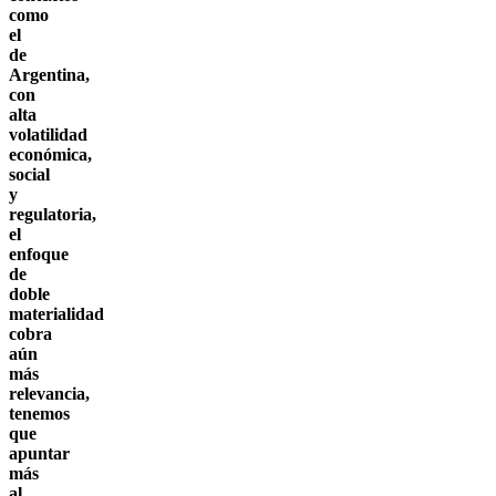
como
el
de
Argentina,
con
alta
volatilidad
económica,
social
y
regulatoria,
el
enfoque
de
doble
materialidad
cobra
aún
más
relevancia,
tenemos
que
apuntar
más
al