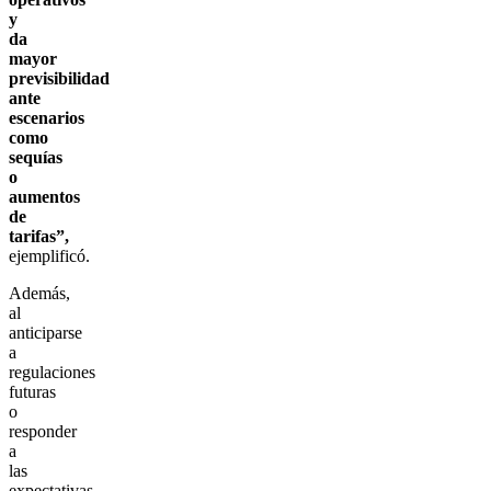
y
da
mayor
previsibilidad
ante
escenarios
como
sequías
o
aumentos
de
tarifas”,
ejemplificó.
Además,
al
anticiparse
a
regulaciones
futuras
o
responder
a
las
expectativas