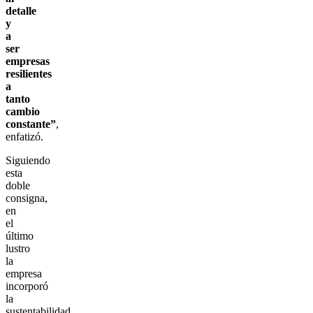
detalle
y
a
ser
empresas
resilientes
a
tanto
cambio
constante”
,
enfatizó.
Siguiendo
esta
doble
consigna,
en
el
último
lustro
la
empresa
incorporó
la
sustentabilidad