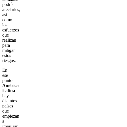
podría
afectarles,
así
como
los
esfuerzos
que
realizan
para
mitigar
estos
riesgos.
En
ese
punto
América
Latina
hay
distintos
países
que
empiezan
a
impulsar