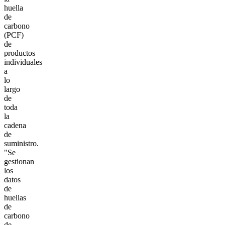
huella
de
carbono
(PCF)
de
productos
individuales
a
lo
largo
de
toda
la
cadena
de
suministro.
"Se
gestionan
los
datos
de
huellas
de
carbono
de