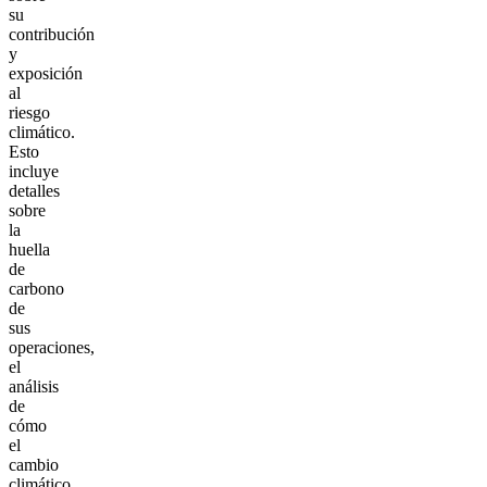
su
contribución
y
exposición
al
riesgo
climático.
Esto
incluye
detalles
sobre
la
huella
de
carbono
de
sus
operaciones,
el
análisis
de
cómo
el
cambio
climático