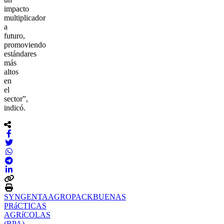
impacto
multiplicador
a
futuro,
promoviendo
estándares
más
altos
en
el
sector”,
indicó.
SYNGENTA
AGROPACK
BUENAS
PRáCTICAS
AGRíCOLAS
(BPA)