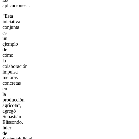
aplicaciones”.
“Esta
iniciativa
conjunta
es
un
ejemplo
de
cómo
la
colaboración
impulsa
mejoras
concretas
en
la
producción
agrícola”,
agregó
Sebastián
Elissondo,
líder
de
Sustentabilidad