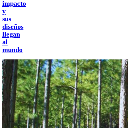
impacto
y
sus
diseños
llegan
al
mundo