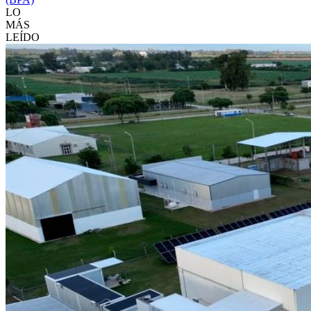
LO
MÁS
LEÍDO