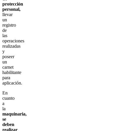
protección
personal,
llevar
un
registro
de
las
operaciones
realizadas
y
poseer
un
carnet
habilitante
para
aplicación.
En
cuanto
a
la
maquinaria,
se
deben
realizar