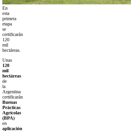
En
esta
primera
etapa
se
certificarán
120
mil
hectáreas.
Unas
120
mil
hectáreas
de
la
Argentina
certificarán
Buenas
Prácticas
Agrícolas
(BPA)
en
aplicación