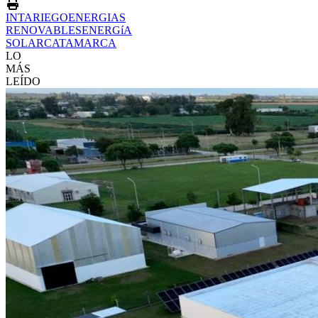
INTA
RIEGO
ENERGIAS
RENOVABLES
ENERGíA
SOLAR
CATAMARCA
LO
MÁS
LEÍDO