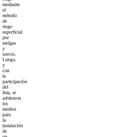
mediante
el
método
de
riego
superficial
por
melgas
y
surcos.
Luego,
y
con
la
participación
del
Inta, se
arbitraron
los
medios
para
la
instalación
de
un