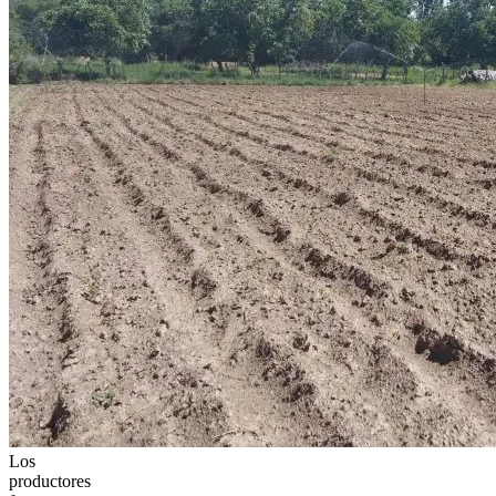
Los
productores