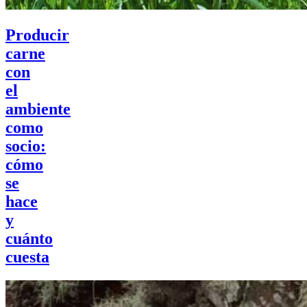
Producir
carne
con
el
ambiente
como
socio:
cómo
se
hace
y
cuánto
cuesta