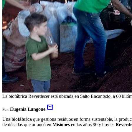
La biofábrica Reverdecer está ubicada en Salto Encantado, a 60 kiló
mail
Eugenia Langone
Por:
Una
biofábrica
que gestiona residuos en forma sustentable, la produ
de décadas que arrancó en
Misiones
en los años 90 y hoy es
Reverde