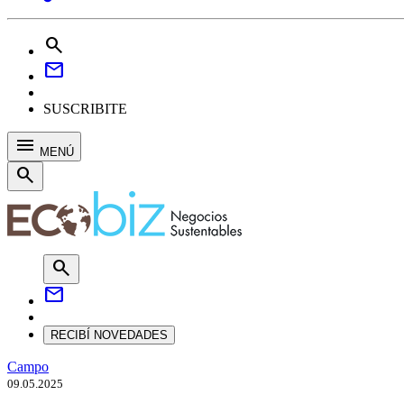
search
mail
SUSCRIBITE
menu
MENÚ
search
search
mail
RECIBÍ NOVEDADES
Campo
09.05.2025