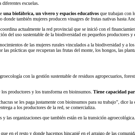
 diferentes escuelas.
ye
una biofábrica, un vivero y espacios educativos
que trabajan con l
o donde también mujeres producen vinagres de frutas nativas hasta And
 coordina actualmente la red provincial que se inició con el financiam
ción del uso sustentable de la biodiversidad en pequeños productores y 
cimientos de las mujeres rurales vinculados a la biodiversidad y a lo
r las prácticas que recuperan las frutas del monte, los hongos, las plan
ecología con la gestión sustentable de residuos agropecuarios, forestal
e los productores y los transforma en bioinsumos.
Tiene capacidad par
hacras se les paga justamente con bioinsumos para su trabajo”, dice la 
ntrega a los productores de la red, se comercializa.
y las organizaciones que también están en la transición agroecológica. S
 que en el resto y donde hacemos hincapié en el arraigo de las comunida