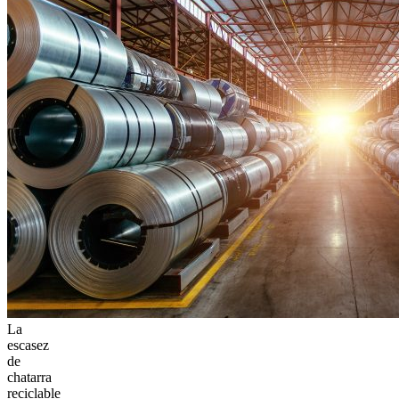
La
escasez
de
chatarra
reciclable