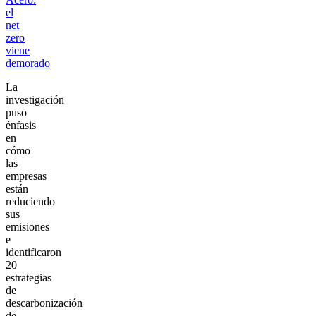
el
net
zero
viene
demorado
La
investigación
puso
énfasis
en
cómo
las
empresas
están
reduciendo
sus
emisiones
e
identificaron
20
estrategias
de
descarbonización
de