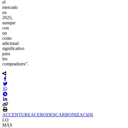
el
mercado
en
2025,
aunque
con
un
costo
adicional
significativo
para
los
compradores”.
ACCENTURE
ACERO
DESCARBONIZACIóN
LO
MÁS