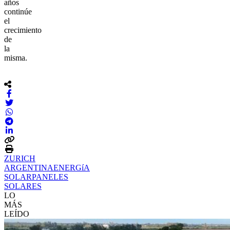
años
continúe
el
crecimiento
de
la
misma.
ZURICH
ARGENTINA
ENERGíA
SOLAR
PANELES
SOLARES
LO
MÁS
LEÍDO