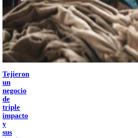
Tejieron
un
negocio
de
triple
impacto
y
sus