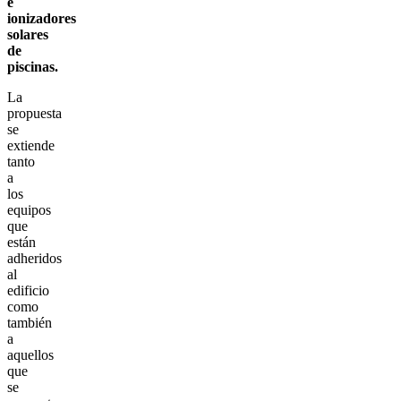
e
ionizadores
solares
de
piscinas.
La
propuesta
se
extiende
tanto
a
los
equipos
que
están
adheridos
al
edificio
como
también
a
aquellos
que
se