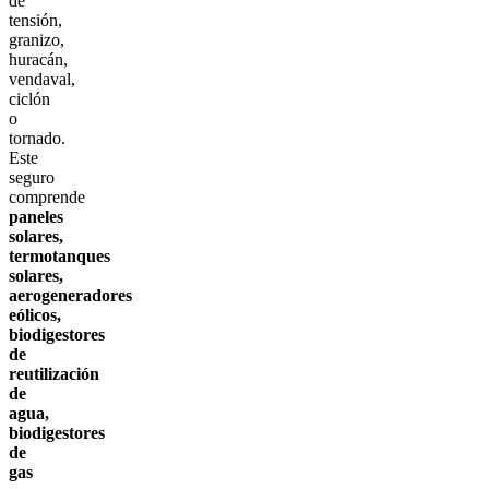
de
tensión,
granizo,
huracán,
vendaval,
ciclón
o
tornado.
Este
seguro
comprende
paneles
solares,
termotanques
solares,
aerogeneradores
eólicos,
biodigestores
de
reutilización
de
agua,
biodigestores
de
gas