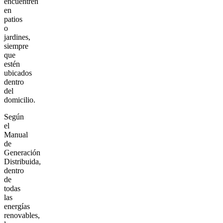
encuentren
en
patios
o
jardines,
siempre
que
estén
ubicados
dentro
del
domicilio.
Según
el
Manual
de
Generación
Distribuida,
dentro
de
todas
las
energías
renovables,