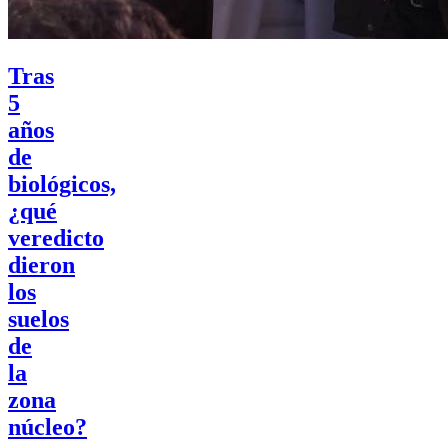
Tras
5
años
de
biológicos,
¿qué
veredicto
dieron
los
suelos
de
la
zona
núcleo?