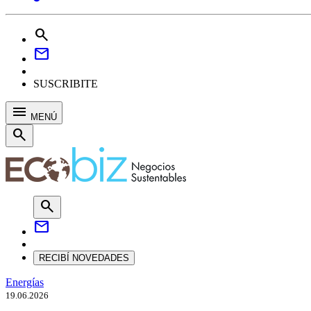
search
mail
SUSCRIBITE
menu
MENÚ
search
search
mail
RECIBÍ NOVEDADES
Energías
19.06.2026