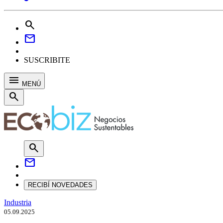
search
mail
SUSCRIBITE
menu
MENÚ
search
search
mail
RECIBÍ NOVEDADES
Industria
05.09.2025