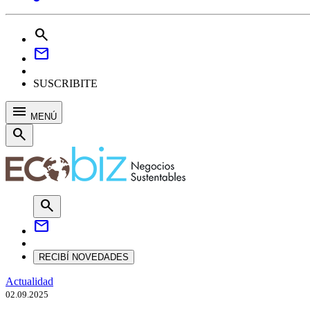
search
mail
SUSCRIBITE
menu
MENÚ
search
search
mail
RECIBÍ NOVEDADES
Actualidad
02.09.2025