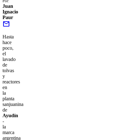
Por:
Juan
Ignacio
Paur
mail
Hasta
hace
poco,
el
lavado
de
tolvas
y
reactores
en
la
planta
sanjuanina
de
Ayudín
-
la
marca
argentina