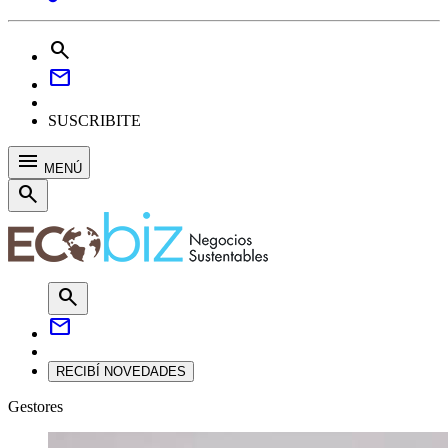
search
mail
SUSCRIBITE
menu
MENÚ
search
search
mail
RECIBÍ NOVEDADES
Gestores