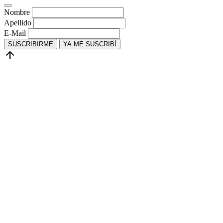
Nombre
Apellido
E-Mail
SUSCRIBIRME
YA ME SUSCRIBÍ
arrow_upward