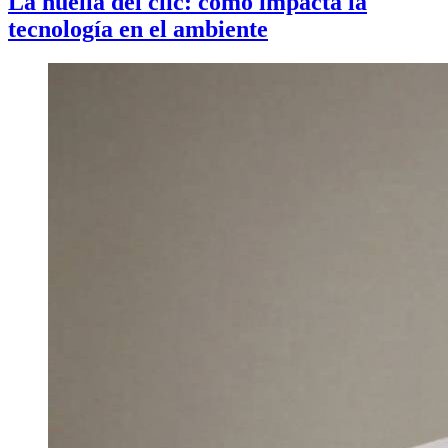
La huella del clic: cómo impacta la
tecnología en el ambiente