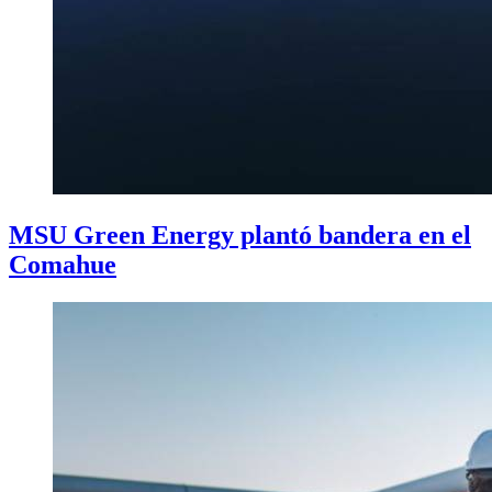
MSU Green Energy plantó bandera en el
Comahue