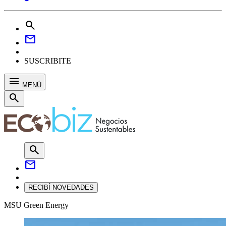
search
mail
SUSCRIBITE
menu
MENÚ
search
search
mail
RECIBÍ NOVEDADES
MSU Green Energy