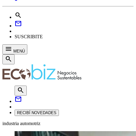
search
mail
SUSCRIBITE
menu
MENÚ
search
search
mail
RECIBÍ NOVEDADES
industria automotriz