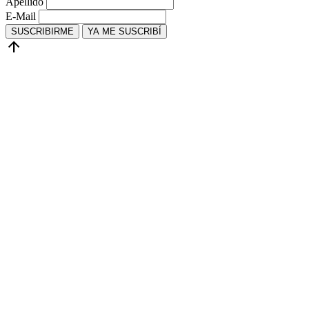
Apellido
E-Mail
SUSCRIBIRME
YA ME SUSCRIBÍ
arrow_upward