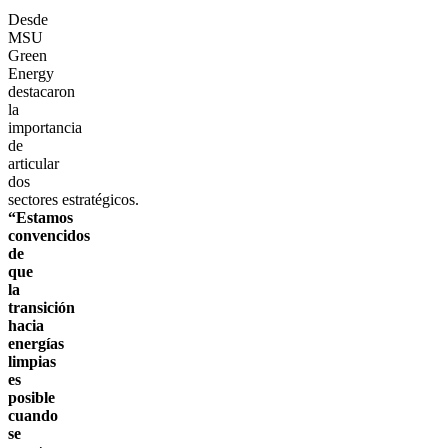
Desde
MSU
Green
Energy
destacaron
la
importancia
de
articular
dos
sectores estratégicos.
“Estamos
convencidos
de
que
la
transición
hacia
energías
limpias
es
posible
cuando
se