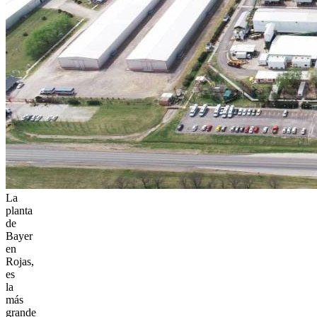
La
planta
de
Bayer
en
Rojas,
es
la
más
grande