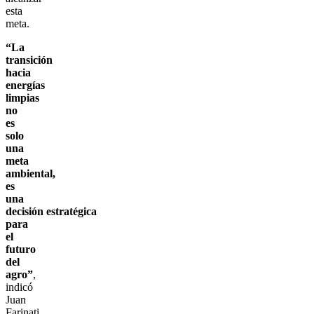
esta
meta.
“La
transición
hacia
energías
limpias
no
es
solo
una
meta
ambiental,
es
una
decisión estratégica
para
el
futuro
del
agro”
,
indicó
Juan
Farinati,