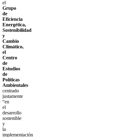
el
Grupo
de
Eficiencia
Energética,
Sostenibilidad
y
Cambio
Climático,
el
Centro
de
Estudios
de
Políticas
Ambientales
centrado
justamente
“en
el
desarrollo
sostenible
y
la
implementación