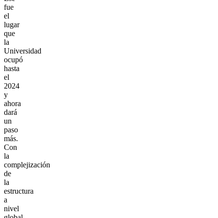
fue
el
lugar
que
la
Universidad
ocupó
hasta
el
2024
y
ahora
dará
un
paso
más.
Con
la
complejización
de
la
estructura
a
nivel
global,