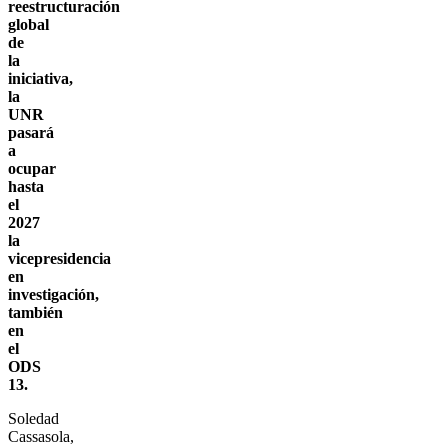
reestructuración
global
de
la
iniciativa,
la
UNR
pasará
a
ocupar
hasta
el
2027
la
vicepresidencia
en
investigación,
también
en
el
ODS
13.
Soledad
Cassasola,