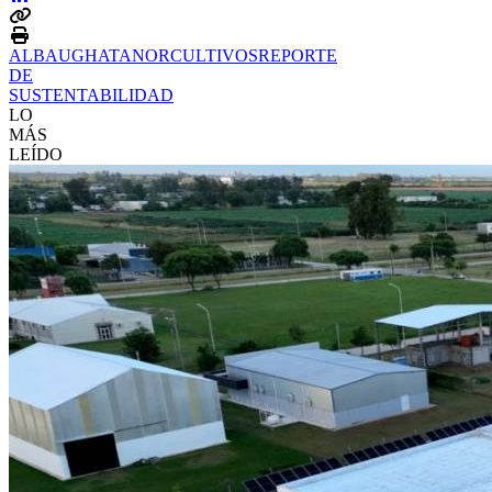
ALBAUGH
ATANOR
CULTIVOS
REPORTE
DE
SUSTENTABILIDAD
LO
MÁS
LEÍDO