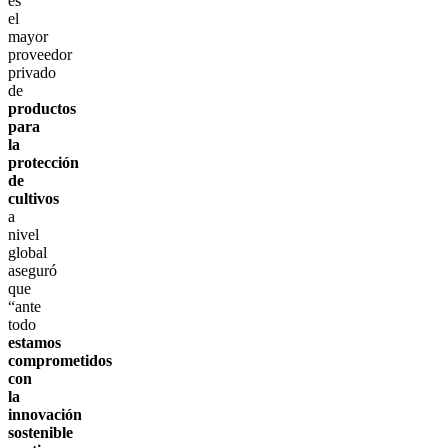
es
el
mayor
proveedor
privado
de
productos
para
la
protección
de
cultivos
a
nivel
global
aseguró
que
“ante
todo
estamos
comprometidos
con
la
innovación
sostenible