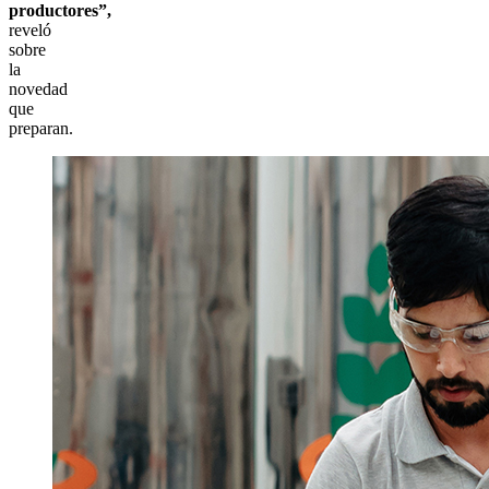
productores”,
reveló
sobre
la
novedad
que
preparan.