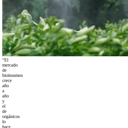
“El
mercado
de
bioinsumos
crece
año
a
año
y
el
de
orgánicos
lo
hace