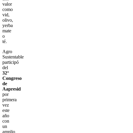
valor
como
vid,
olivo,
yerba
mate
o
té.
Agro
Sustentable
participó
del
32°
Congreso
de
Aapresid
por
primera
vez
este
año
con
un
amplio