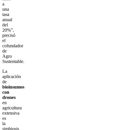
a
una
tasa
anual
del
20%”,
precisó
el
cofundador
de
Agro
Sustentable.
La
aplicación
de
bioinsumos
con
drones
en
agricultura
extensiva
es
la
simbiosis