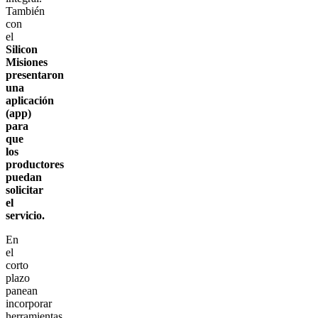
También
con
el
Silicon
Misiones
presentaron
una
aplicación
(app)
para
que
los
productores
puedan
solicitar
el
servicio.
En
el
corto
plazo
panean
incorporar
herramientas