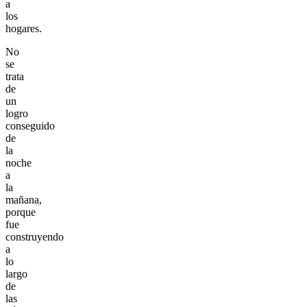
a
los
hogares.
No
se
trata
de
un
logro
conseguido
de
la
noche
a
la
mañana,
porque
fue
construyendo
a
lo
largo
de
las