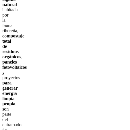
natural
habitada
por
la
fauna
ribereña,
compostaje
total
de
residuos
orgánicos
,
paneles
fotovoltaicos
y
proyectos
para
generar
energía
limpia
propia
,
son
parte
del
entramado
de