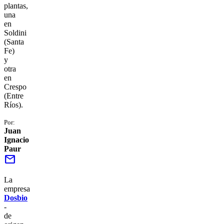
plantas,
una
en
Soldini
(Santa
Fe)
y
otra
en
Crespo
(Entre
Ríos).
Por:
Juan
Ignacio
Paur
mail
La
empresa
Dosbio
-
de