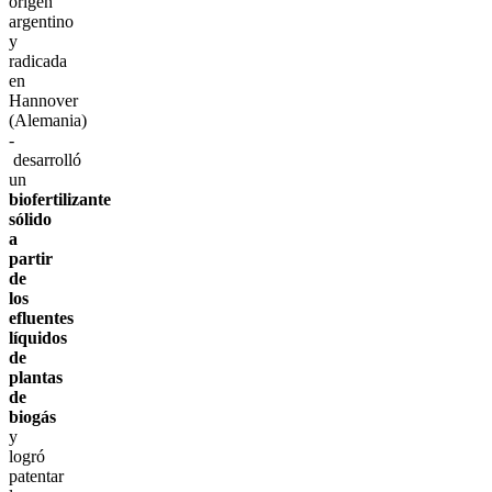
origen
argentino
y
radicada
en
Hannover
(Alemania)
-
desarrolló
un
biofertilizante
sólido
a
partir
de
los
efluentes
líquidos
de
plantas
de
biogás
y
logró
patentar