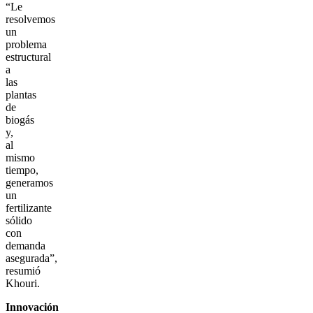
“Le
resolvemos
un
problema
estructural
a
las
plantas
de
biogás
y,
al
mismo
tiempo,
generamos
un
fertilizante
sólido
con
demanda
asegurada”,
resumió
Khouri.
Innovación