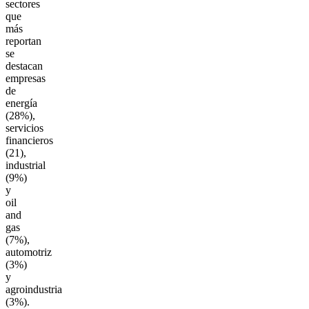
sectores
que
más
reportan
se
destacan
empresas
de
energía
(28%),
servicios
financieros
(21),
industrial
(9%)
y
oil
and
gas
(7%),
automotriz
(3%)
y
agroindustria
(3%).