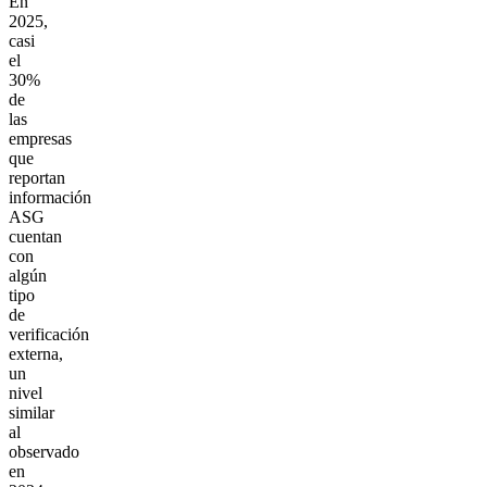
En
2025,
casi
el
30%
de
las
empresas
que
reportan
información
ASG
cuentan
con
algún
tipo
de
verificación
externa,
un
nivel
similar
al
observado
en