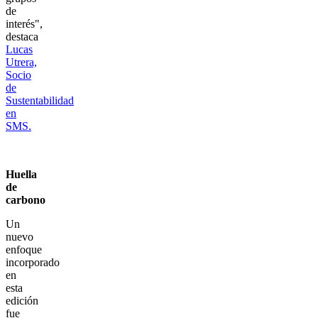
de
interés",
destaca
Lucas
Utrera,
Socio
de
Sustentabilidad
en
SMS.
Huella
de
carbono
Un
nuevo
enfoque
incorporado
en
esta
edición
fue