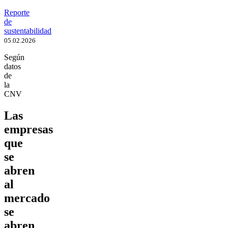
Reporte
de
sustentabilidad
05.02.2026
Según
datos
de
la
CNV
Las
empresas
que
se
abren
al
mercado
se
abren