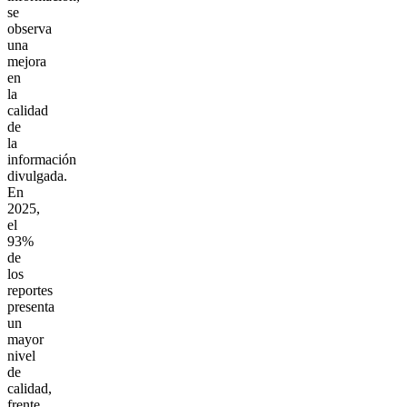
se
observa
una
mejora
en
la
calidad
de
la
información
divulgada.
En
2025,
el
93%
de
los
reportes
presenta
un
mayor
nivel
de
calidad,
frente