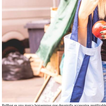
Pullbag es una marca bonaerense que desarrolla accesorios reutilizables