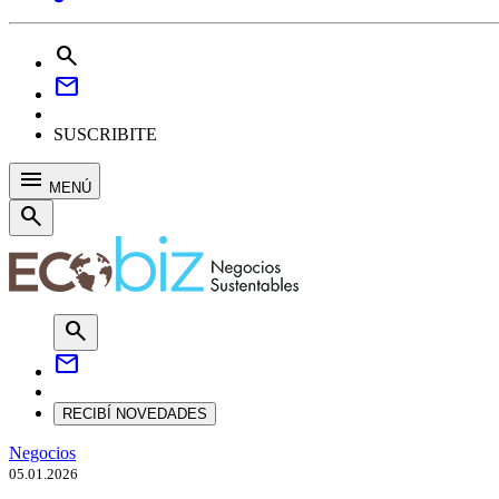
search
mail
SUSCRIBITE
menu
MENÚ
search
search
mail
RECIBÍ NOVEDADES
Negocios
05.01.2026