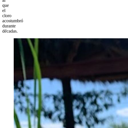
al
que
el
cloro
acostumbró
durante
décadas.