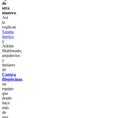
de
otra
manera
.
Así
lo
explican
Sandra
Iperico
y
Adrián
Maldonado,
arquitectos
y
titulares
de
Cuenca
Biopiscinas
,
un
equipo
que
desde
hace
más
de
una