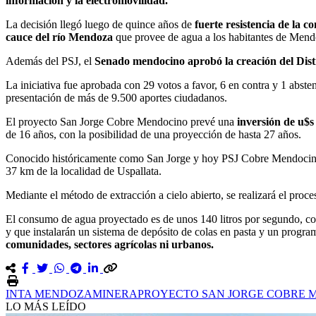
información y la electromovilidad.
La decisión llegó luego de quince años de
fuerte resistencia de la
cauce del río Mendoza
que provee de agua a los habitantes de Men
Además del PSJ, el
Senado mendocino aprobó la creación del Dist
La iniciativa fue aprobada con 29 votos a favor, 6 en contra y 1 abst
presentación de más de 9.500 aportes ciudadanos.
El proyecto San Jorge Cobre Mendocino prevé una
inversión de u$s
de 16 años, con la posibilidad de una proyección de hasta 27 años.
Conocido históricamente como San Jorge y hoy PSJ Cobre Mendocino, e
37 km de la localidad de Uspallata.
Mediante el método de extracción a cielo abierto, se realizará el pr
El consumo de agua proyectado es de unos 140 litros por segundo, co
y que instalarán un sistema de depósito de colas en pasta y un progr
comunidades, sectores agrícolas ni urbanos.
INTA MENDOZA
MINERA
PROYECTO SAN JORGE COBRE 
LO MÁS LEÍDO