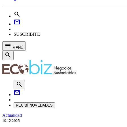
search
mail
SUSCRIBITE
menu
MENÚ
search
search
mail
RECIBÍ NOVEDADES
Actualidad
10.12.2025