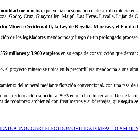
 comunidad mendocina
, que venía cuestionando el desarrollo minero en e
doza, Godoy Cruz, Guaymallén, Maipú, Las Heras, Lavalle, Luján de C
rito Minero Occidental II, la Ley de Regalías Mineras y el Fondo
ención de los legisladores mendocinos y luego de un prolongado proceso
 559 millones y 3.900 empleos
en su etapa de construcción que demanda
l proyecto minero se ubica en la precordillera mendocina a una altura
ocesamiento del mineral mediante flotación convencional, con una tasa d
n una recirculación superior al 80% en un circuito cerrado. Desde la 
ama de monitoreo ambiental con freatímetros y subdrenajes, que
según se
MENDOCINO
COBRE
ELECTROMOVILIDAD
IMPACTO AMBIE