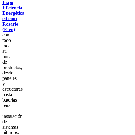
Expo
Eficiencia
Energética
edición
Rosario
(Efen)
con
todo
toda
su
línea
de
productos,
desde
paneles
y
estructuras
hasta
baterías
para
la
instalación
de
sistemas
híbridos.