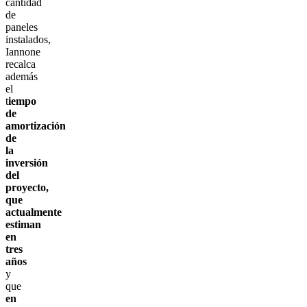
cantidad
de
paneles
instalados,
Iannone
recalca
además
el
t
iempo
de
amortización
de
la
inversión
del
proyecto,
que
actualmente
estiman
en
tres
años
y
que
en