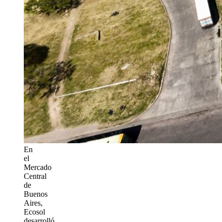
En
el
Mercado
Central
de
Buenos
Aires,
Ecosol
desarrolló