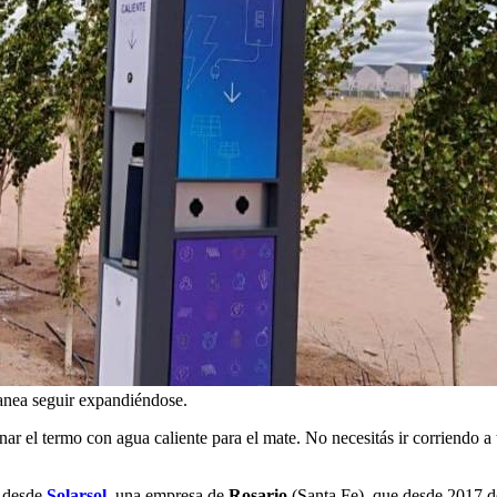
lanea seguir expandiéndose.
lenar el termo con agua caliente para el mate. No necesitás ir corriendo 
e desde
Solarsol
, una empresa de
Rosario
(Santa Fe), que desde 2017 dec