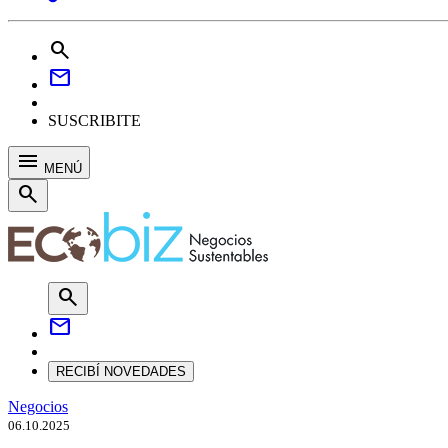
search
mail
SUSCRIBITE
menu
MENÚ
search
search
mail
RECIBÍ NOVEDADES
Negocios
06.10.2025