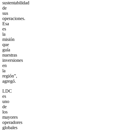
sustentabilidad
de
sus
operaciones.
Esa
es
la
misión
que
guía
nuestras
inversiones
en
la
región”,
agregó.
LDC
es
uno
de
los
mayores
operadores
globales