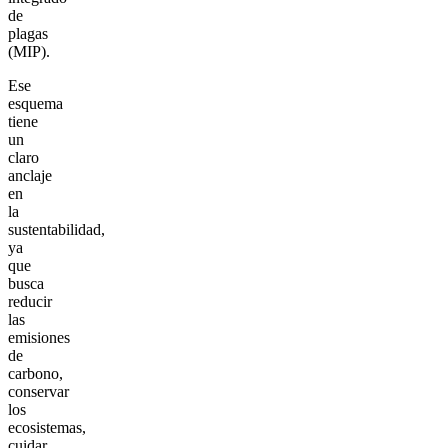
de
plagas
(MIP).
Ese
esquema
tiene
un
claro
anclaje
en
la
sustentabilidad,
ya
que
busca
reducir
las
emisiones
de
carbono,
conservar
los
ecosistemas,
cuidar