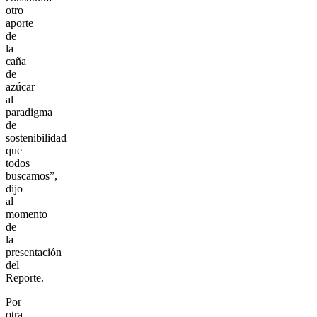
otro
aporte
de
la
caña
de
azúcar
al
paradigma
de
sostenibilidad
que
todos
buscamos”,
dijo
al
momento
de
la
presentación
del
Reporte.
Por
otra