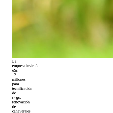
La
empresa invirtió
u$s
12
millones
para
tecnificación
de
riego,
renovación
de
cañaverales