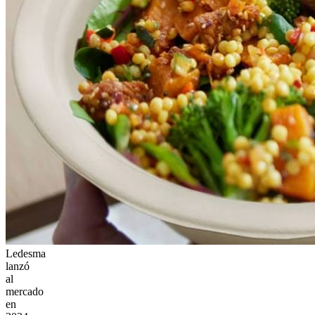
Ledesma
lanzó
al
mercado
en