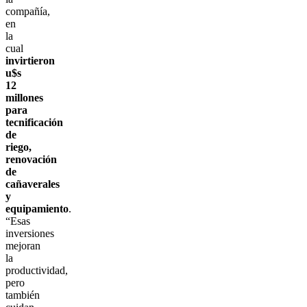
compañía,
en
la
cual
invirtieron
u$s
12
millones
para
tecnificación
de
riego,
renovación
de
cañaverales
y
equipamiento
.
“Esas
inversiones
mejoran
la
productividad,
pero
también