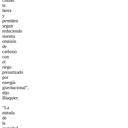
cuidan
la
tierra
y
permiten
seguir
reduciendo
nuestra
emisión
de
carbono
con
el
riego
presurizado
por
energía
gravitacional”,
dijo
Blaquier.
“La
mirada
de
la