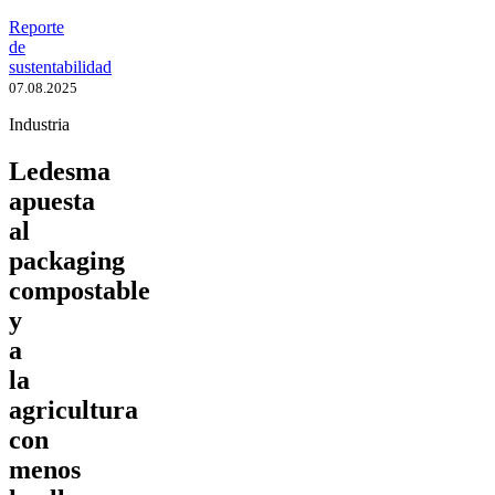
Reporte
de
sustentabilidad
07.08.2025
Industria
Ledesma
apuesta
al
packaging
compostable
y
a
la
agricultura
con
menos