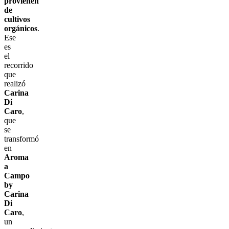
provienen
de
cultivos
orgánicos
.
Ese
es
el
recorrido
que
realizó
Carina
Di
Caro
,
que
se
transformó
en
Aroma
a
Campo
by
Carina
Di
Caro
,
un