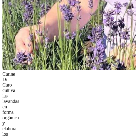
Carina
Di
Caro
cultiva
las
lavandas
en
forma
orgánica
y
elabora
los