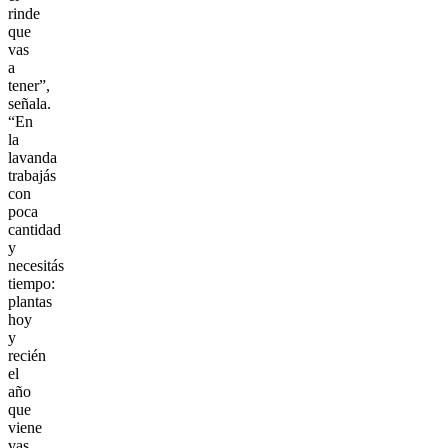
rinde
que
vas
a
tener”,
señala.
“En
la
lavanda
trabajás
con
poca
cantidad
y
necesitás
tiempo:
plantas
hoy
y
recién
el
año
que
viene
vas