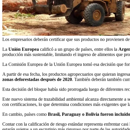
Los empresarios deberán certificar que sus productos no provienen d
La
Unión Europea
calificó a un grupo de países, entre ellos la
Argen
producción más sustentable, limitando el ingreso de alimentos que pr
La Comisión Europea de la Unión Europea tomó esa decisión que form
A partir de esa fecha, los productos agropecuarios que quieran ingre
zonas deforestadas después de 2020
. También deberán también cumpl
Esta decisión del bloque había sido prorrogada luego de diferentes r
Este nuevo sistema de trazabilidad ambiental alcanza directamente a 
con certificaciones, lo que determina condiciones más exigentes que 
En cambio, países como
Brasil, Paraguay o Bolivia fueron incluid
Contar con la calificación de riesgo estándar representa enfrentar casi
estarán sujetos a un escrutinio más riguroso por parte de las autorida