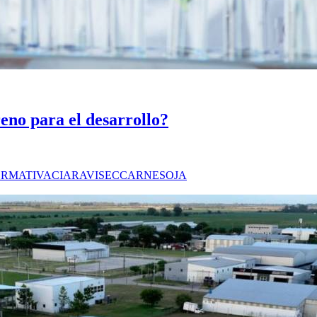
eno para el desarrollo?
RMATIVA
CIARA
VISEC
CARNE
SOJA