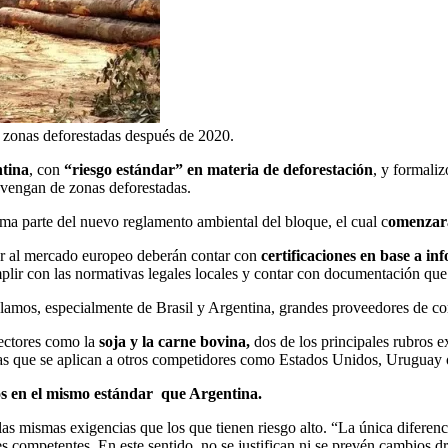
e zonas deforestadas después de 2020.
tina
, con
“riesgo estándar” en materia de deforestación
, y formali
ovengan de zonas deforestadas.
a parte del nuevo reglamento ambiental del bloque, el cual c
omenzará
sar al mercado europeo deberán contar con
certificaciones en base a i
ir con las normativas legales locales y contar con documentación que p
eclamos, especialmente de Brasil y Argentina, grandes proveedores de c
sectores como la
soja y la carne bovina,
dos de los principales rubros e
las que se aplican a otros competidores como Estados Unidos, Uruguay o
os en el mismo estándar que Argentina.
 las mismas exigencias que los que tienen riesgo alto. “La única diferenc
des competentes. En este sentido, no se justifican ni se prevén cambios 