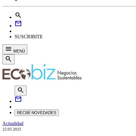
search
mail
SUSCRIBITE
menu
MENÚ
search
search
mail
RECIBÍ NOVEDADES
Actualidad
22.05.2025