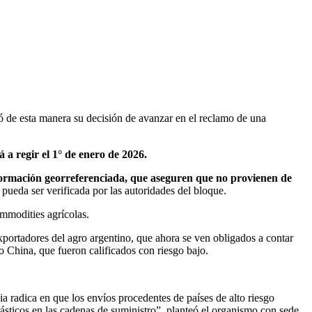
zó de esta manera su decisión de avanzar en el reclamo de una
 a regir el 1° de enero de 2026.
nformación georreferenciada, que aseguren que no provienen de
ueda ser verificada por las autoridades del bloque.
ommodities agrícolas.
xportadores del agro argentino, que ahora se ven obligados a contar
 China, que fueron calificados con riesgo bajo.
ia radica en que los envíos procedentes de países de alto riesgo
drásticos en las cadenas de suministro”, planteó el organismo con sede