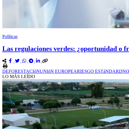
Políticas
Las regulaciones verdes: ¿oportunidad o fr
DEFORESTACIóN
UNIóN EUROPEA
RIESGO ESTáNDARD
NO
LO MÁS LEÍDO