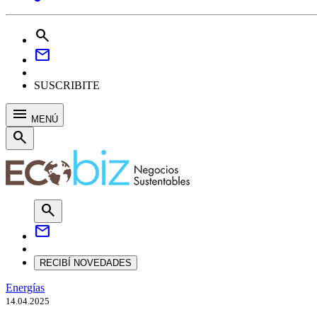
search
mail
SUSCRIBITE
menu
MENÚ
search
search
mail
RECIBÍ NOVEDADES
Energías
14.04.2025