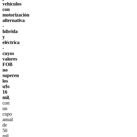
vehículos
con
motorización
alternativa
-
híbrida
y
eléctrica
-
cuyos
valores
FOB
no
superen
los
u$s
16
mil
,
con
un
cupo
anual
de
50
mil