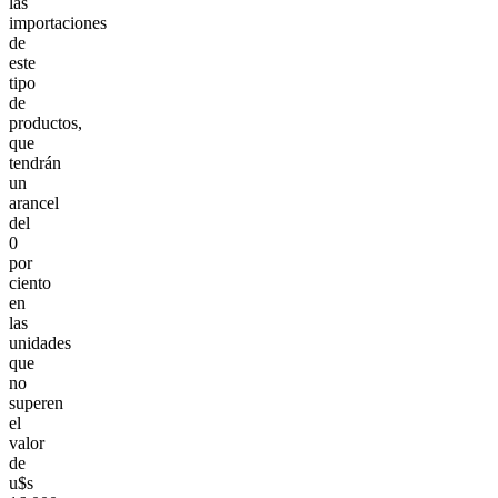
las
importaciones
de
este
tipo
de
productos,
que
tendrán
un
arancel
del
0
por
ciento
en
las
unidades
que
no
superen
el
valor
de
u$s