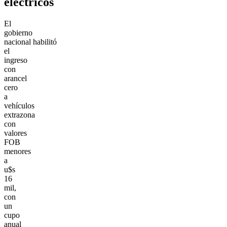
eléctricos
El
gobierno
nacional habilitó
el
ingreso
con
arancel
cero
a
vehículos
extrazona
con
valores
FOB
menores
a
u$s
16
mil,
con
un
cupo
anual