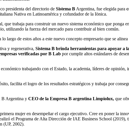
o presidenta del directorio de
Sistema B
Argentina, fue elegida para
c
taliana Nativa en Latinoamérica y cofundador de la Iönica.
, que trabaja para construir un nuevo sistema económico que ponga en el
o, utilizando la fuerza del mercado para contribuir al bien común.
 largo de estos años a este nuevo concepto empresario que se alinea c
iva y regenerativa,
Sistema B brinda herramientas para apoyar a la
 empresas verificadas por B Lab
por cumplir altos estándares de dese
económico trabajando con el Estado, la academia, líderes de opinión, i
ito, facilita el logro de los resultados estratégicos y trabaja por conseg
a B Argentina y
CEO de la Empresa B argentina Limpiolux,
que ofre
.
 y primera mujer en desempeñar el cargo ejecutivo. Cree en poner la inn
 Realizó el Programa de Alta Dirección de IAE Business School (2019),
ón (UP, 2002).