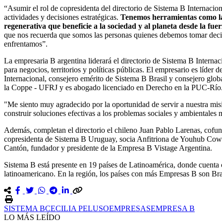
“Asumir el rol de copresidenta del directorio de Sistema B Internacio
actividades y decisiones estratégicas.
Tenemos herramientas como la 
regenerativa que beneficie a la sociedad y al planeta desde la fue
que nos recuerda que somos las personas quienes debemos tomar decisi
enfrentamos”.
La empresaria B argentina liderará el directorio de Sistema B Internac
para negocios, territorios y políticas públicas. El empresario es líder d
Internacional, consejero emérito de Sistema B Brasil y consejero g
la Coppe - UFRJ y es abogado licenciado en Derecho en la PUC-Río
"Me siento muy agradecido por la oportunidad de servir a nuestra misi
construir soluciones efectivas a los problemas sociales y ambientales 
Además, completan el directorio el chileno Juan Pablo Larenas, cof
copresidenta de Sistema B Uruguay, socia Anfitriona de Youhub Cowork
Cantón, fundador y presidente de la Empresa B Vistage Argentina.
Sistema B está presente en 19 países de Latinoamérica, donde cuenta 
latinoamericano. En la región, los países con más Empresas B son Bras
SISTEMA B
CECILIA PELUSO
EMPRESAS
EMPRESA B
LO MÁS LEÍDO