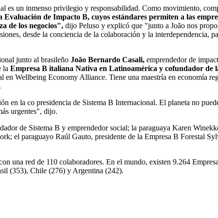
nal es un inmenso privilegio y responsabilidad. Como movimiento, compa
Evaluación de Impacto B, cuyos estándares permiten a las empre
rza de los negocios",
dijo Peluso y explicó que "junto a João nos propo
ones, desde la conciencia de la colaboración y la interdependencia, pa
ional junto al brasileño
João Bernardo Casali,
emprendedor de impacto 
e la
Empresa B italiana Nativa en Latinoamérica y cofundador de l
lobal en Wellbeing Economy Alliance. Tiene una maestría en economía r
.
ón en la co presidencia de Sistema B Internacional. El planeta no pued
más urgentes", dijo.
undador de Sistema B y emprendedor social; la paraguaya Karen Winek
; el paraguayo Raúl Gauto, presidente de la Empresa B Forestal Sylvis
con una red de 110 colaboradores. En el mundo, existen 9.264 Empresas
il (353), Chile (276) y Argentina (242).