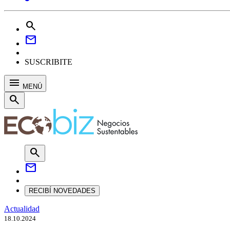
search
mail
SUSCRIBITE
menu
MENÚ
search
search
mail
RECIBÍ NOVEDADES
Actualidad
18.10.2024