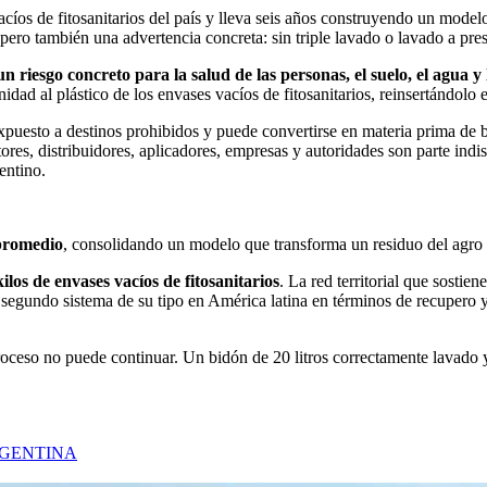
acíos de fitosanitarios del país y lleva seis años construyendo un mode
ro también una advertencia concreta: sin triple lavado o lavado a presió
n riesgo concreto para la salud de las personas, el suelo, el agua y
nidad al plástico de los envases vacíos de fitosanitarios, reinsertándolo 
xpuesto a destinos prohibidos y puede convertirse en materia prima de bo
tores, distribuidores, aplicadores, empresas y autoridades son parte ind
entino.
 promedio
, consolidando un modelo que transforma un residuo del agro
os de envases vacíos de fitosanitarios
. La red territorial que sost
segundo sistema de su tipo en América latina en términos de recupero y
proceso no puede continuar. Un bidón de 20 litros correctamente lavado 
GENTINA