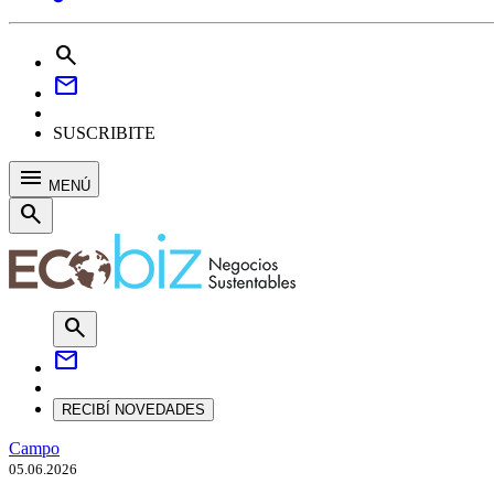
search
mail
SUSCRIBITE
menu
MENÚ
search
search
mail
RECIBÍ NOVEDADES
Campo
05.06.2026